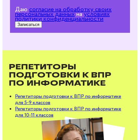
Даю
согласие на обработку своих
персональных данных
на
условиях
политики конфиденциальности
Записаться
РЕПЕТИТОРЫ
ПОДГОТОВКИ К ВПР
ПО ИНФОРМАТИКЕ
Репетиторы подготовки к ВПР по информатике
для 5‑9 классов
Репетиторы подготовки к ВПР по информатике
для 10‑11 классов